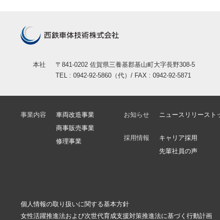
本社
〒841-0202 佐賀県三養基郡基山町大字長野308-5
TEL : 0942-92-5860（代）/ FAX : 0942-92-5871
事業内容
車両改造事業
お知らせ
ニュースリリースト
商事販売事業
採用情報
キャリア採用
修理事業
先輩社員の声
個人情報の取り扱いに関する基本方針
女性活躍推進法および次世代育成支援対策推進法に基づく行動計画