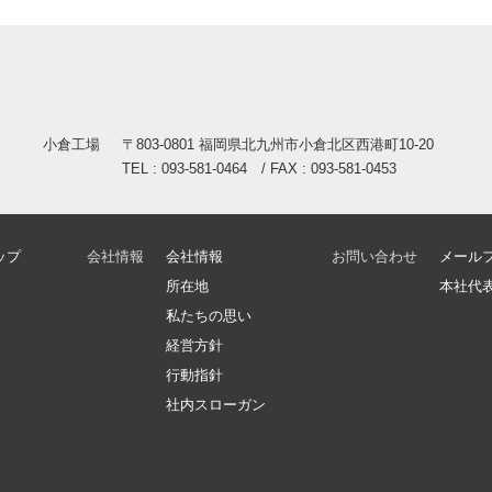
小倉工場
〒803-0801 福岡県北九州市小倉北区西港町10-20
TEL : 093-581-0464 / FAX : 093-581-0453
ップ
会社情報
会社情報
お問い合わせ
メール
所在地
本社代表: 
私たちの思い
経営方針
行動指針
社内スローガン